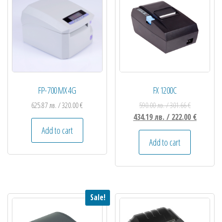
FP-700 MX 4G
FX 1200C
625.87
лв.
/ 320.00 €
590.00
лв.
/ 301.66 €
434.19
лв.
/ 222.00 €
Add to cart
Add to cart
Sale!