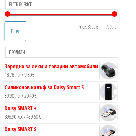
FILTER BY PRICE
Min
Max
Price:
360 лв.
—
790 лв.
Filter
price
price
ПРОДУКТИ
Зарядно за леки и товарни автомобили
18.78
лв.
/ 9.60 €
Силиконов калъф за Daisy Smart S
39.90
лв.
/ 20.40 €
Daisy SMART +
898.90
лв.
/ 459.60 €
Daisy SMART S