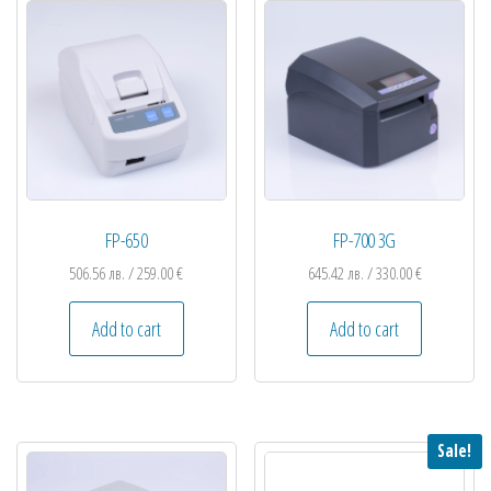
FP-650
FP-700 3G
506.56
лв.
/ 259.00 €
645.42
лв.
/ 330.00 €
Add to cart
Add to cart
Sale!