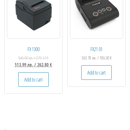
FX 1300
FX21 01
546.00
лв.
/ 279.17 €
363.78
лв.
/ 186.00 €
513.99
лв.
/ 262.80 €
Add to cart
Add to cart