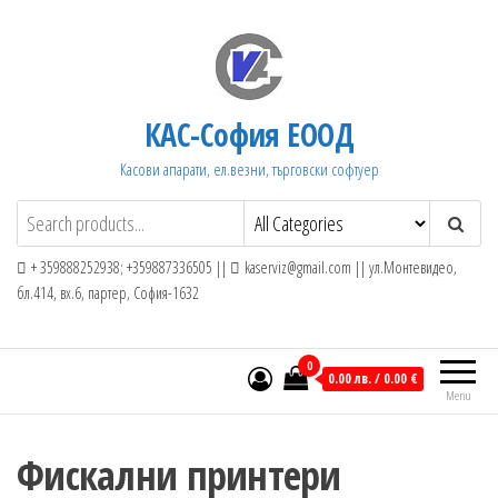
Skip
to
the
content
КАС-София ЕООД
Касови апарати, ел.везни, търговски софтуер
+ 359888252938; +359887336505 ||
kaserviz@gmail.com || ул.Монтевидео,
бл.414, вх.6, партер, София-1632
0
0.00 лв. / 0.00 €
Menu
Фискални принтери