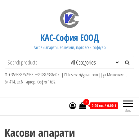
Skip
to
the
content
КАС-София ЕООД
Касови апарати, ел.везни, търговски софтуер
+ 359888252938; +359887336505 ||
kaserviz@gmail.com || ул.Монтевидео,
бл.414, вх.6, партер, София-1632
0
0.00 лв. / 0.00 €
Menu
Касови апарати