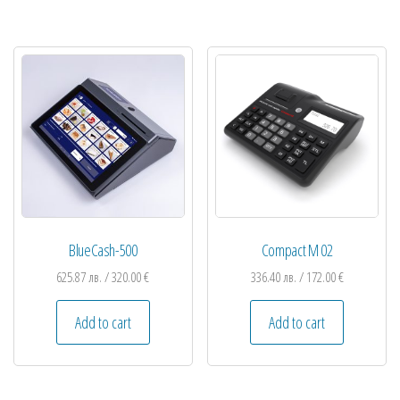
BlueCash-500
Compact M 02
625.87
лв.
/ 320.00 €
336.40
лв.
/ 172.00 €
Add to cart
Add to cart