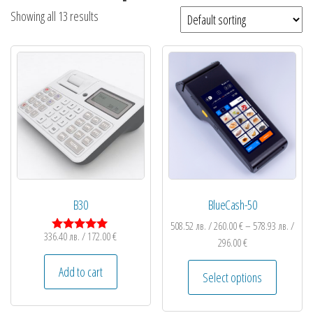
Showing all 13 results
B30
BlueCash-50
508.52
лв.
/ 260.00 €
–
578.93
лв.
/
336.40
лв.
/ 172.00 €
Rated
296.00 €
5.00
out of 5
Add to cart
Select options