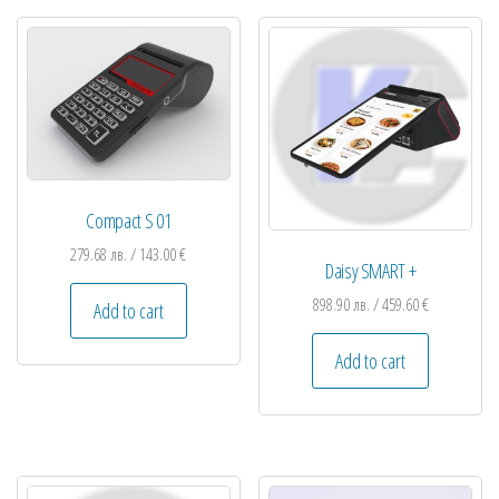
Compact S 01
279.68
лв.
/ 143.00 €
Daisy SMART +
898.90
лв.
/ 459.60 €
Add to cart
Add to cart