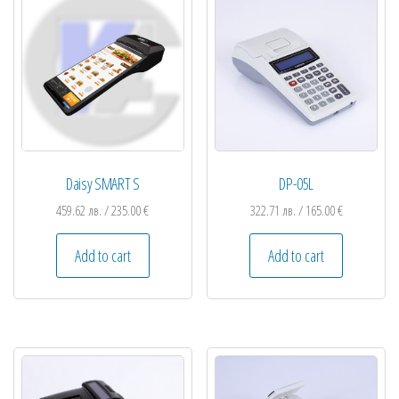
Daisy SMART S
DP-05L
459.62
лв.
/ 235.00 €
322.71
лв.
/ 165.00 €
Add to cart
Add to cart