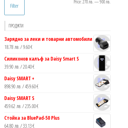
Min
Max
Price:
270 лв.
—
900 лв.
Filter
price
price
ПРОДУКТИ
Зарядно за леки и товарни автомобили
18.78
лв.
/ 9.60 €
Силиконов калъф за Daisy Smart S
39.90
лв.
/ 20.40 €
Daisy SMART +
898.90
лв.
/ 459.60 €
Daisy SMART S
459.62
лв.
/ 235.00 €
Стойка за BluePad-50 Plus
64.80
лв.
/ 33.13 €