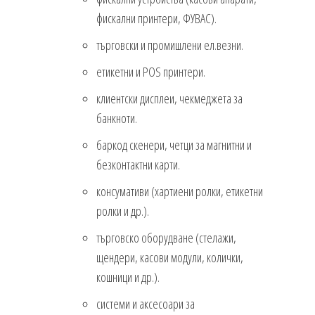
фискални принтери, ФУВАС).
търговски и промишлени ел.везни.
етикетни и POS принтери.
клиентски дисплеи, чекмеджета за
банкноти.
баркод скенери, четци за магнитни и
безконтактни карти.
консумативи (хартиени ролки, етикетни
ролки и др.).
търговско оборудване (стелажи,
щендери, касови модули, колички,
кошници и др.).
системи и аксесоари за