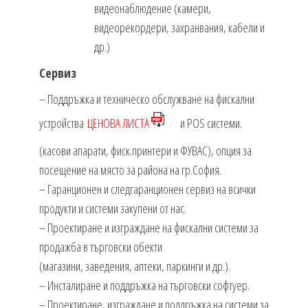
видеонаблюдение (камери,
видеорекордери, захранвания, кабели и
др.)
Сервиз
– Поддръжка и техническо обслужване на фискални
устройства
ЦЕНОВА ЛИСТА
и POS системи.
(касови апарати, фиск.принтери и ФУВАС), опция за
посещение на място за района на гр.София.
– Гаранционен и следгаранционен сервиз на всички
продукти и системи закупени от нас.
– Проектиране и изграждане на фискални системи за
продажба в търговски обекти
(магазини, заведения, аптеки, паркинги и др.).
– Инсталиране и поддръжка на търговски софтуер.
– Проектиране, изграждане и поддръжка на системи за