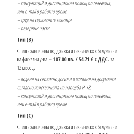
– консултаций и дистанционна помощ по телефона,
или e-mail в работно време
– труд на сервизните техници
– резервни части
Тип (B)
Следгаранционна поддръжка и техническо обслужване
на фискални у-ва. –
107.00 лв. / 54.71 € с ДДС.
за
12 месеца.
– водене на сервизно досие и изготвяне на документи
съгласно изискванията на наредба Н-18.
– консултаций и дистанционна помощ по телефона,
или e-mail в работно време
Тип (C)
Следгаранционна поддръжка и техническо обслужване