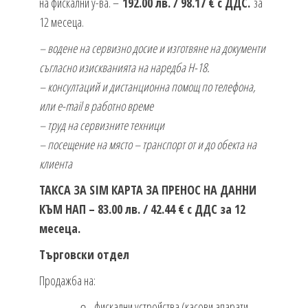
на фискални у-ва. –
192.00 лв. / 98.17 € с ДДС.
за
12 месеца.
– водене на сервизно досие и изготвяне на документи
съгласно изискванията на наредба Н-18.
– консултаций и дистанционна помощ по телефона,
или e-mail в работно време
– труд на сервизните техници
– посещение на място – транспорт от и до обекта на
клиента
ТАКСА ЗА SIM КАРТА ЗА ПРЕНОС НА ДАННИ
КЪМ НАП – 83.00 лв. / 42.44 € с ДДС за 12
месеца.
Търговски отдел
Продажба на:
фискални устройства (касови апарати,