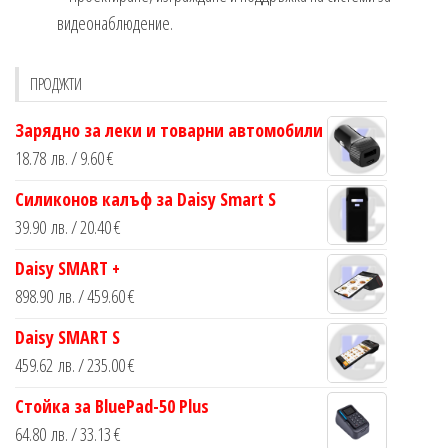
видеонаблюдение.
ПРОДУКТИ
Зарядно за леки и товарни автомобили
18.78
лв.
/ 9.60 €
Силиконов калъф за Daisy Smart S
39.90
лв.
/ 20.40 €
Daisy SMART +
898.90
лв.
/ 459.60 €
Daisy SMART S
459.62
лв.
/ 235.00 €
Стойка за BluePad-50 Plus
64.80
лв.
/ 33.13 €