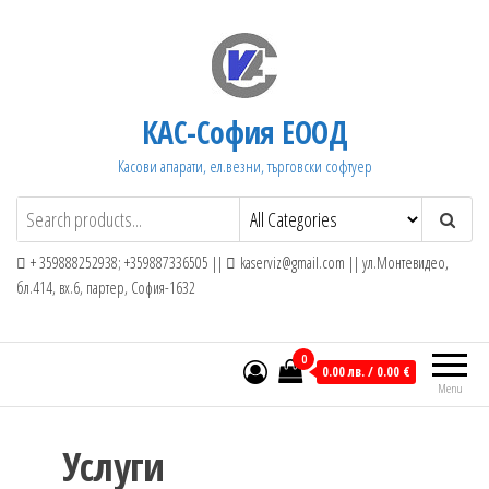
Skip
to
the
content
КАС-София ЕООД
Касови апарати, ел.везни, търговски софтуер
+ 359888252938; +359887336505 ||
kaserviz@gmail.com || ул.Монтевидео,
бл.414, вх.6, партер, София-1632
0
0.00 лв. / 0.00 €
Menu
Услуги